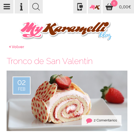
0
0,00€
Volver
Tronco de San Valentín
02
FEB
2 Comentarios