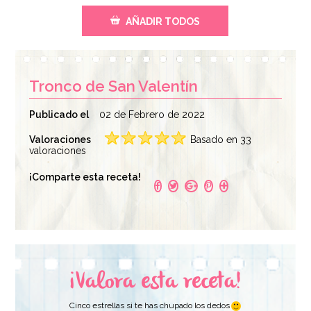
AÑADIR TODOS
Tronco de San Valentín
Publicado el
02 de Febrero de 2022
Valoraciones
Basado en 33
valoraciones
Cobertura de
Harina de Almendras
¡Comparte esta receta!
Chocolate Blanco
300 gr
400 gr - Callebaut
13,95€
9,65€
¡Valora esta receta!
AÑADIR
AÑADIR
Cinco estrellas si te has chupado los dedos