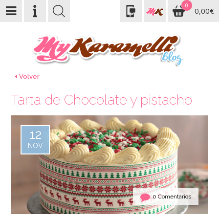
0
0,00€
Volver
Tarta de Chocolate y pistacho
12
NOV
0 Comentarios