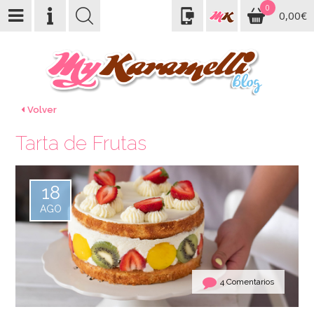
0
0,00€
Volver
Tarta de Frutas
18
AGO
4 Comentarios