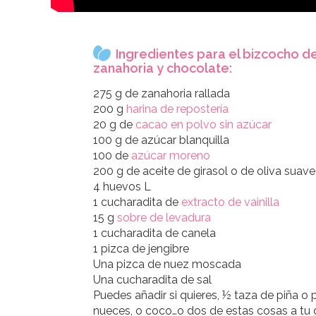
Ingredientes para el bizcocho d
zanahoria y chocolate:
275 g de zanahoria rallada
200 g
harina de repostería
20 g de
cacao en polvo sin azúcar
100 g de azúcar blanquilla
100 de
azúcar moreno
200 g de aceite de girasol o de oliva suav
4 huevos L
1 cucharadita de
extracto de vainilla
15 g
sobre de levadura
1 cucharadita de canela
1 pizca de jengibre
Una pizca de nuez moscada
Una cucharadita de sal
Puedes añadir si quieres, ½ taza de piña o 
nueces, o coco…o dos de estas cosas a tu 