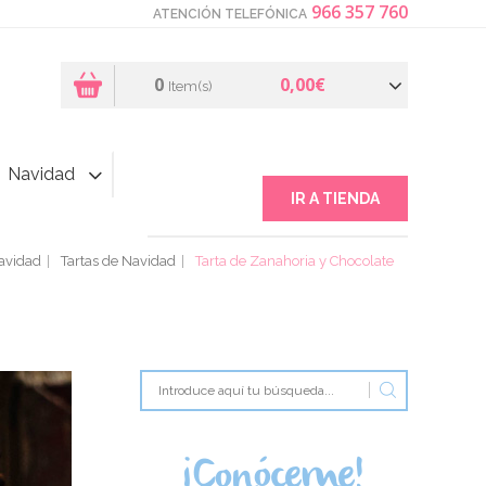
966 357 760
ATENCIÓN TELEFÓNICA
0
0,00€
Item(s)
Navidad
IR A TIENDA
avidad
Tartas de Navidad
Tarta de Zanahoria y Chocolate
¡Conóceme!