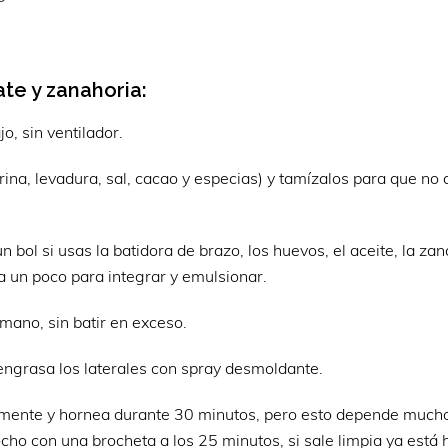
te y zanahoria:
o, sin ventilador.
rina, levadura, sal, cacao y especias) y tamízalos para que no
n bol si usas la batidora de brazo, los huevos, el aceite, la za
ura un poco para integrar y emulsionar.
mano, sin batir en exceso.
engrasa los laterales con spray desmoldante.
amente y hornea durante 30 minutos, pero esto depende mucho
ocho con una brocheta a los 25 minutos, si sale limpia ya está 