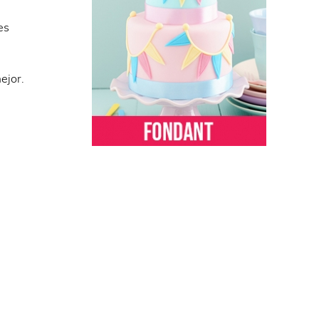
es
ejor.