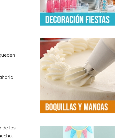
 queden
nahoria
 de los
hecho.