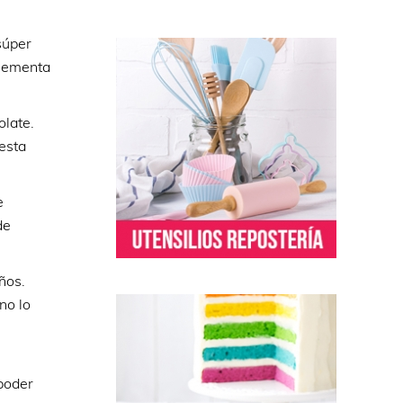
súper
plementa
olate.
esta
e
de
años.
no lo
poder