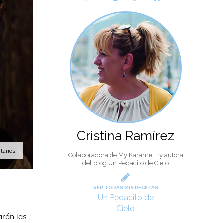
Cristina Ramírez
tarios
Colaboradora de My Karamelli y autora
del blog Un Pedacito de Cielo
VER TODAS MIS RECETAS
Un Pedacito de
s
Cielo
arán las