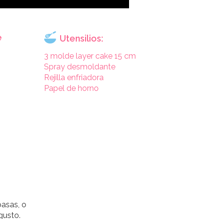
e
Utensilios:
3 molde layer cake 15 cm
Spray desmoldante
Rejilla enfriadora
Papel de horno
e
pasas, o
gusto.