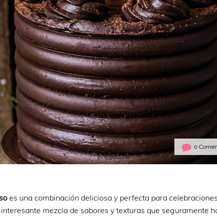
0 Comen
so
es una combinación deliciosa y perfecta para celebracione
 interesante mezcla de sabores y texturas que seguramente h