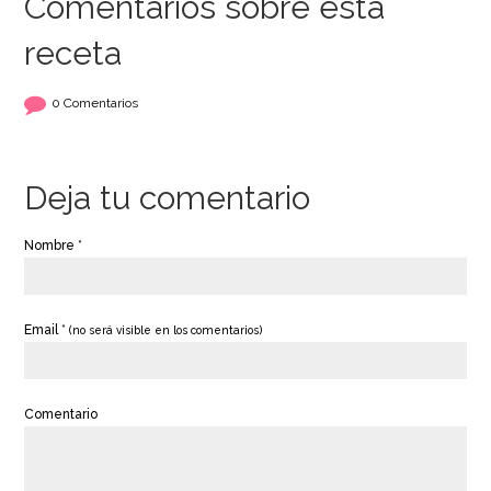
Comentarios sobre esta
receta
Icing Sugar 900 gr -
Colorante en Gel
Funcakes
Rosado - Wilton
0 Comentarios
5,40€
2,60€
Deja tu comentario
Nombre *
AÑADIR
AÑADIR
Email *
(no será visible en los comentarios)
Comentario