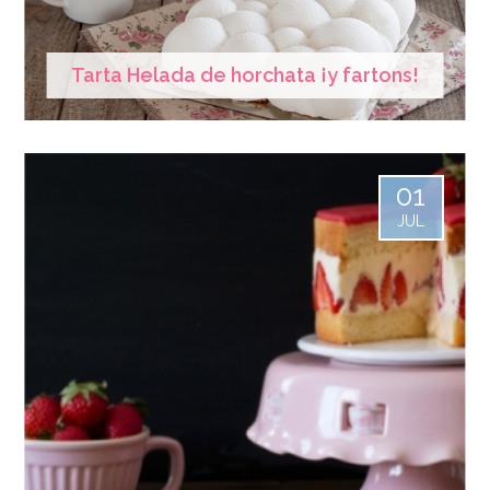
Tarta Helada de horchata ¡y fartons!
01
JUL