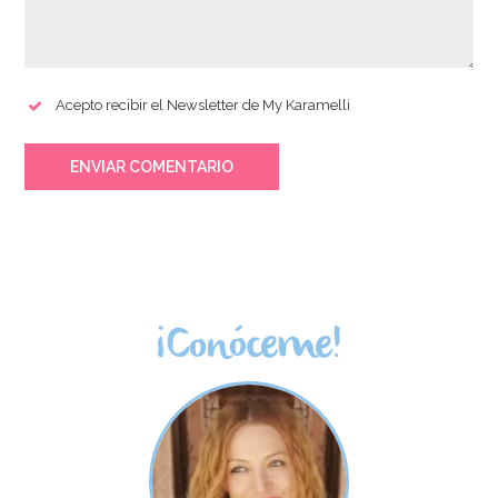
Vainilla Bourbon en
Extracto de Vainilla
Acepto recibir el Newsletter de My Karamelli
Pasta Home Gourmet
Bourbon de
250 gr - Sosa
Madagascar con
Semillas 75 ml
ENVIAR COMENTARIO
17,95€
13,45€
AÑADIR
AÑADIR
¡Conóceme!