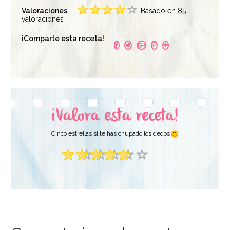
Valoraciones
Basado en 85
Spray Desmoldante
valoraciones
Polvo de Gelatina 60
Profesional Dubor
gr - Funcakes
600 ml
¡Comparte esta receta!
6,95€
4,50€
¡Valora esta receta!
AÑADIR
AÑADIR
Cinco estrellas si te has chupado los dedos