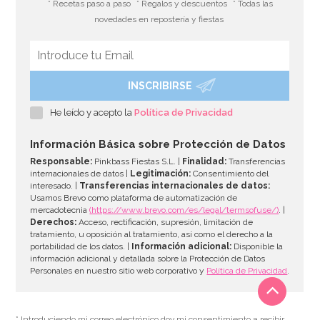
* Recetas paso a paso
* Regalos y descuentos
* Todas las
novedades en repostería y fiestas
INSCRIBIRSE
He leído y acepto la
Política de Privacidad
Información Básica sobre Protección de Datos
Responsable:
Pinkbass Fiestas S.L. |
Finalidad:
Transferencias
internacionales de datos |
Legitimación:
Consentimiento del
interesado. |
Transferencias internacionales de datos:
Usamos Brevo como plataforma de automatización de
mercadotecnia
(https://www.brevo.com/es/legal/termsofuse/)
. |
Derechos:
Acceso, rectificación, supresión, limitación de
tratamiento, u oposición al tratamiento, así como el derecho a la
portabilidad de los datos. |
Información adicional:
Disponible la
información adicional y detallada sobre la Protección de Datos
Personales en nuestro sitio web corporativo y
Política de Privacidad
.
* Introduciendo mi correo electrónico doy mi consentimiento a recibir