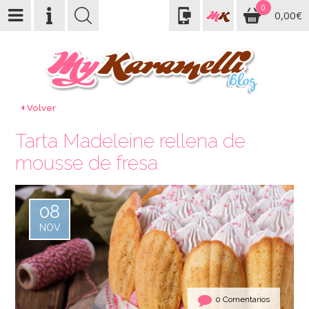
0
0,00€
Volver
Tarta Madeleine rellena de
mousse de fresa
08
NOV
0 Comentarios