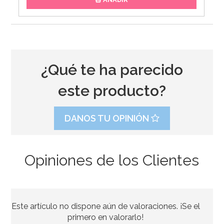
¿Qué te ha parecido
este producto?
DANOS TU OPINIÓN
Opiniones de los Clientes
Preparado para Bizcocho 1 Kg - FunCakes
Este artículo no dispone aún de valoraciones. ¡Se el
7,20€
primero en valorarlo!