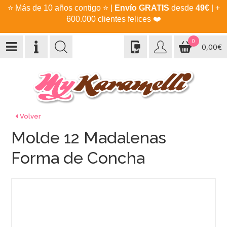
⭐
Más de 10 años contigo
⭐
|
Envío GRATIS
desde
49€
| +
600.000 clientes felices
❤️
0
0,00€
Volver
Molde 12 Madalenas
Forma de Concha