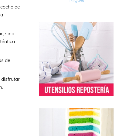
Miguel
zcocho de
ta
r, sino
téntica
os de
disfrutar
n.