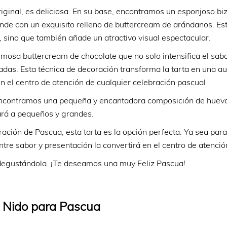
iginal, es deliciosa. En su base, encontramos un esponjoso bi
unde con un exquisito relleno de buttercream de arándanos. Es
, sino que también añade un atractivo visual espectacular.
emosa buttercream de chocolate que no solo intensifica el sabo
das. Esta técnica de decoración transforma la tarta en una au
en el centro de atención de cualquier celebración pascual
 encontramos una pequeña y encantadora composición de huev
tará a pequeños y grandes.
ción de Pascua, esta tarta es la opción perfecta. Ya sea para 
ntre sabor y presentación la convertirá en el centro de atenció
degustándola. ¡Te deseamos una muy Feliz Pascua!
a Nido para Pascua