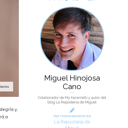
Miguel Hinojosa
Cano
tarios
Colaborador de My Karamelli y autor del
blog La Repostería de Miguel
legría y,
rá a
VER TODAS MIS RECETAS
La Repostería de