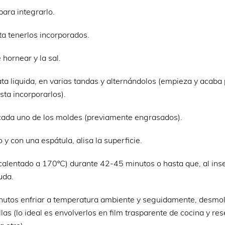
para integrarlo.
ta tenerlos incorporados.
 hornear y la sal.
ta liquida, en varias tandas y alternándolos (empieza y acaba 
ta incorporarlos).
e cada uno de los moldes (previamente engrasados).
 y con una espátula, alisa la superficie.
alentado a 170ºC) durante 42-45 minutos o hasta que, al inse
uda.
inutos enfriar a temperatura ambiente y seguidamente, desmol
las (lo ideal es envolverlos en film trasparente de cocina y res