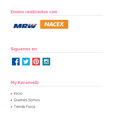
Bombona de Helio para Globos Maxi
Envíos realizados con
54,55€
64,95€
AÑADIR
Síguenos en
My Karamelli
Inicio
Quiénes Somos
Tienda Física