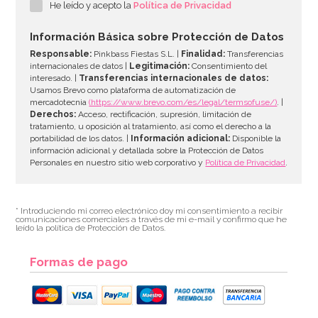
He leído y acepto la
Política de Privacidad
33,39€
37,95€
Información Básica sobre Protección de Datos
Responsable:
Pinkbass Fiestas S.L. |
Finalidad:
Transferencias
internacionales de datos |
Legitimación:
Consentimiento del
interesado. |
Transferencias internacionales de datos:
AÑADIR
Usamos Brevo como plataforma de automatización de
mercadotecnia
(https://www.brevo.com/es/legal/termsofuse/)
. |
Derechos:
Acceso, rectificación, supresión, limitación de
tratamiento, u oposición al tratamiento, así como el derecho a la
portabilidad de los datos. |
Información adicional:
Disponible la
información adicional y detallada sobre la Protección de Datos
Personales en nuestro sitio web corporativo y
Política de Privacidad
.
* Introduciendo mi correo electrónico doy mi consentimiento a recibir
comunicaciones comerciales a través de mi e-mail y confirmo que he
leído la política de Protección de Datos.
Formas de pago