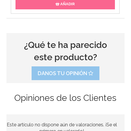
AÑADIR
¿Qué te ha parecido
este producto?
DANOS TU OPINIÓN
Opiniones de los Clientes
Marco para Photocall inflable 70 cm
Este artículo no dispone aún de valoraciones. ¡Se el
8,95€