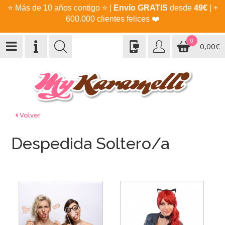
⭐
Más de 10 años contigo
⭐
|
Envío GRATIS
desde
49€
| +
600.000 clientes felices
❤️
0
0,00€
Volver
Despedida Soltero/a