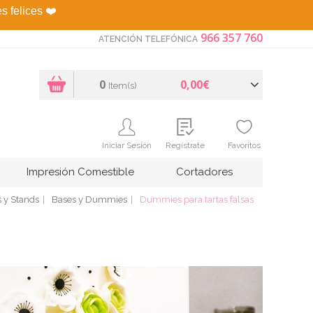
es felices
❤️
966 357 760
ATENCIÓN TELEFÓNICA
0
0,00€
Item(s)
Iniciar Sesión
Regístrate
Favoritos
Impresión Comestible
Cortadores
s y Stands
Bases y Dummies
Dummies para tartas falsas