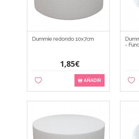
Dummie redondo 10x7cm
Dummi
- Fun
1,85€
AÑADIR