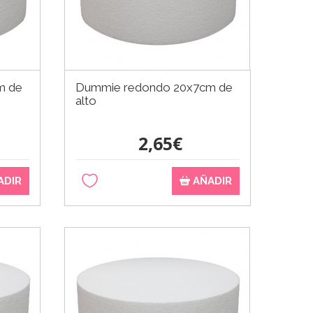
m de
Dummie redondo 20x7cm de
alto
2,65€
ADIR
AÑADIR