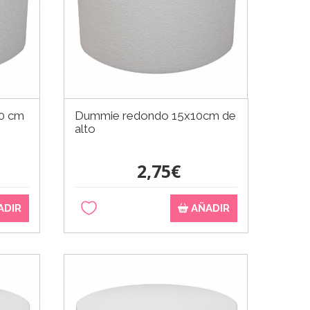
0 cm
Dummie redondo 15x10cm de
alto
2,75€
ADIR
AÑADIR