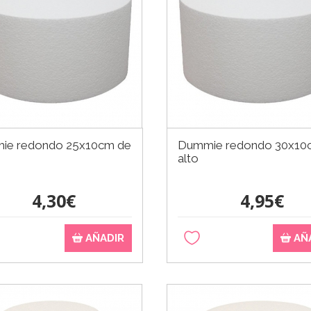
ie redondo 25x10cm de
Dummie redondo 30x10
alto
4,30€
4,95€
AÑADIR
AÑ