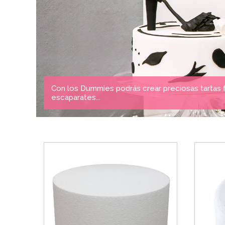
Con los Dummies podrás crear preciosas tartas f
escaparates...