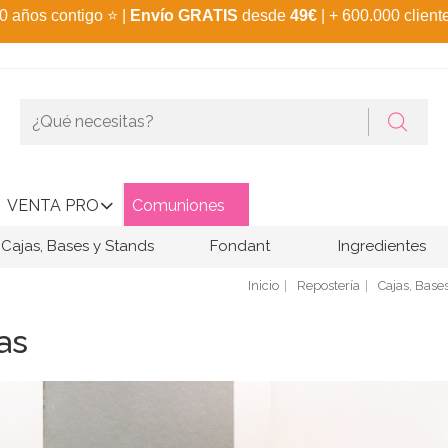
0 años contigo
⭐
|
Envío GRATIS
desde
49€
| + 600.000 client
VENTA PRO
Comuniones
Cajas, Bases y Stands
Fondant
Ingredientes
Inicio
Repostería
Cajas, Base
as