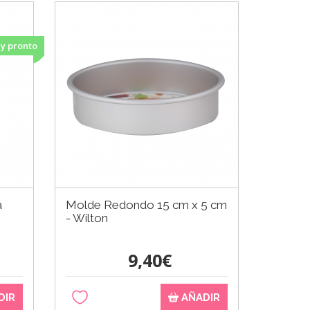
y pronto
a
Molde Redondo 15 cm x 5 cm
Molde 
- Wilton
Turrón 
9,40€
DIR
AÑADIR