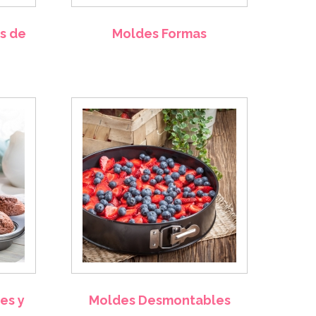
s de
Moldes Formas
es y
Moldes Desmontables