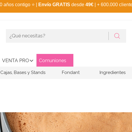
0 años contigo
⭐
|
Envío GRATIS
desde
49€
| + 600.000 client
VENTA PRO
Comuniones
Cajas, Bases y Stands
Fondant
Ingredientes