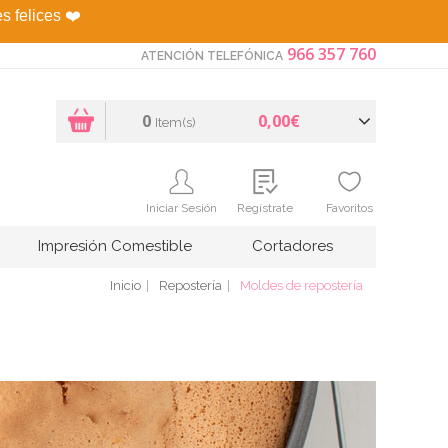
es felices
❤️
966 357 760
ATENCIÓN TELEFÓNICA
0
0,00€
Item(s)
Iniciar Sesión
Regístrate
Favoritos
Impresión Comestible
Cortadores
Inicio
Repostería
Moldes de repostería