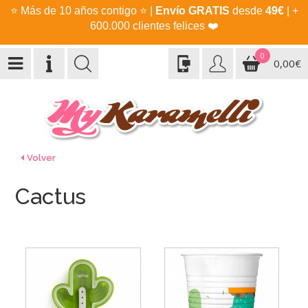
⭐
Más de 10 años contigo
⭐
|
Envío GRATIS
desde
49€
| +
600.000 clientes felices
❤️
0
0,00€
Volver
Cactus