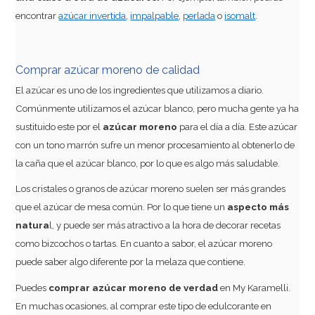
encontrar
azúcar invertida
,
impalpable
,
perlada
o
isomalt
.
Comprar azúcar moreno de calidad
El azúcar es uno de los ingredientes que utilizamos a diario.
Comúnmente utilizamos el azúcar blanco, pero mucha gente ya ha
sustituido este por el
azúcar moreno
para el día a día. Este azúcar
con un tono marrón sufre un menor procesamiento al obtenerlo de
la caña que el azúcar blanco, por lo que es algo más saludable.
Los cristales o granos de azúcar moreno suelen ser más grandes
que el azúcar de mesa común. Por lo que tiene un
aspecto más
natura
l, y puede ser más atractivo a la hora de decorar recetas
como bizcochos o tartas. En cuanto a sabor, el azúcar moreno
puede saber algo diferente por la melaza que contiene.
Puedes
comprar azúcar moreno de verdad
en My Karamelli.
En muchas ocasiones, al comprar este tipo de edulcorante en