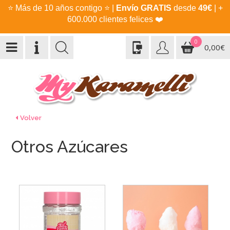
⭐
Más de 10 años contigo
⭐
|
Envío GRATIS
desde
49€
| +
600.000 clientes felices
❤️
0
0,00€
Volver
Otros Azúcares