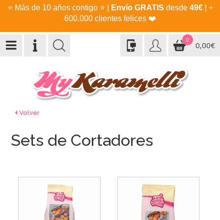
⭐
Más de 10 años contigo
⭐
|
Envío GRATIS
desde
49€
| +
600.000 clientes felices
❤️
0
0,00€
Volver
Sets de Cortadores