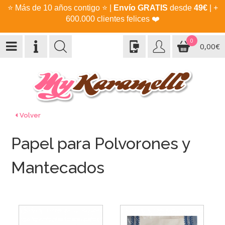
⭐
Más de 10 años contigo
⭐
|
Envío GRATIS
desde
49€
| +
600.000 clientes felices
❤️
0
0,00€
Volver
Papel para Polvorones y
Mantecados