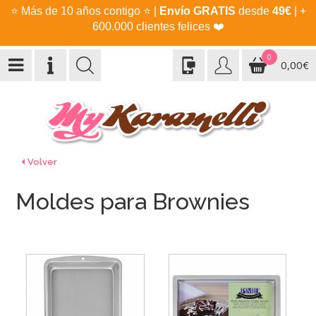
⭐
Más de 10 años contigo
⭐
|
Envío GRATIS
desde
49€
| +
600.000 clientes felices
❤️
0
0,00€
Volver
Moldes para Brownies