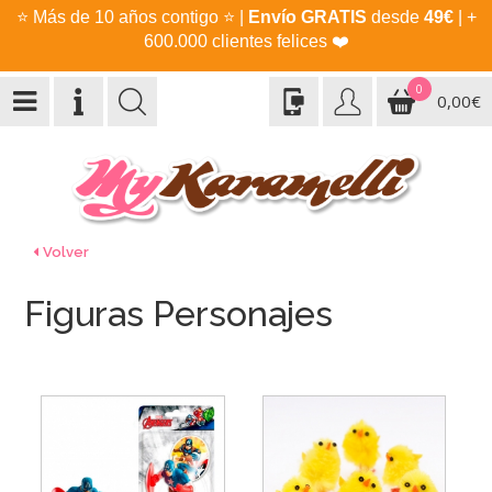
⭐
Más de 10 años contigo
⭐
|
Envío GRATIS
desde
49€
| +
600.000 clientes felices
❤️
0
0,00€
Volver
Figuras Personajes