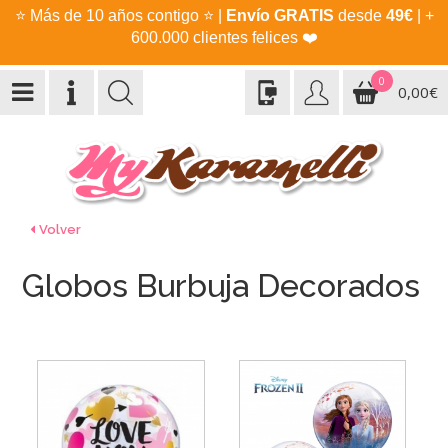
⭐
Más de 10 años contigo
⭐
|
Envío GRATIS
desde
49€
| +
600.000 clientes felices
❤️
0
0,00€
Volver
Globos Burbuja Decorados