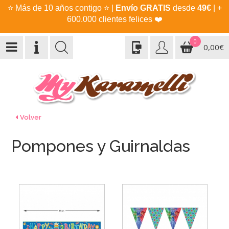
⭐
Más de 10 años contigo
⭐
|
Envío GRATIS
desde
49€
| +
600.000 clientes felices
❤️
0
0,00€
Volver
Pompones y Guirnaldas