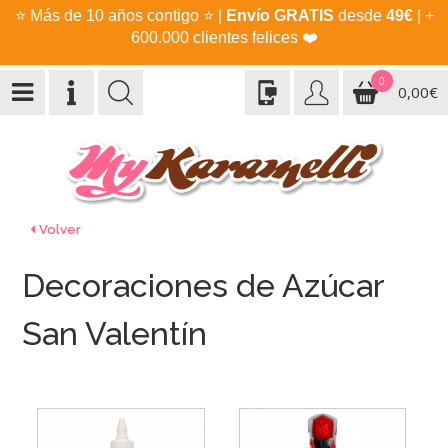
⭐
Más de 10 años contigo
⭐
|
Envío GRATIS
desde
49€
| +
600.000 clientes felices
❤️
0
0,00€
Volver
Decoraciones de Azúcar
San Valentín