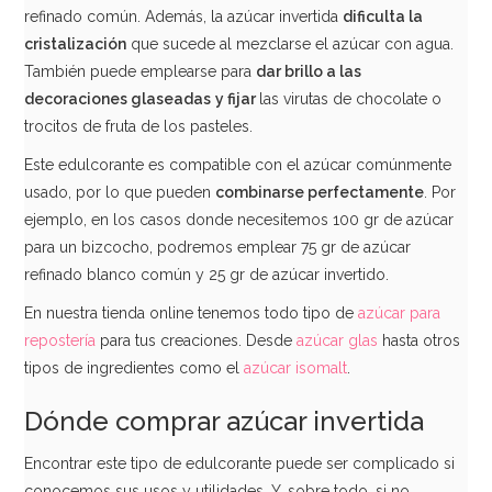
refinado común. Además, la azúcar invertida
dificulta la
cristalización
que sucede al mezclarse el azúcar con agua.
También puede emplearse para
dar brillo a las
decoraciones glaseadas
y fijar
las virutas de chocolate o
trocitos de fruta de los pasteles.
Este edulcorante es compatible con el azúcar comúnmente
usado, por lo que pueden
combinarse perfectamente
. Por
ejemplo, en los casos donde necesitemos 100 gr de azúcar
para un bizcocho, podremos emplear 75 gr de azúcar
refinado blanco común y 25 gr de azúcar invertido.
En nuestra tienda online tenemos todo tipo de
azúcar para
repostería
para tus creaciones. Desde
azúcar glas
hasta otros
tipos de ingredientes como el
azúcar isomalt
.
Dónde comprar azúcar invertida
Encontrar este tipo de edulcorante puede ser complicado si
conocemos sus usos y utilidades. Y, sobre todo, si no