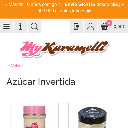
⭐
Más de 10 años contigo
⭐
|
Envío GRATIS
desde
49€
| +
600.000 clientes felices
❤️
0
0,00€
Volver
Azúcar Invertida