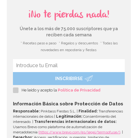
Globo Foil Número 50 Diamante
¡No te pierdas nada!
5,95€
Únete a los más de 75.000 suscriptores que ya
reciben cada semana
* Recetas paso a paso
* Regalos y descuentos
* Todas las
AÑADIR
novedades en repostería y fiestas
INSCRIBIRSE
He leído y acepto la
Política de Privacidad
Información Básica sobre Protección de Datos
Responsable:
Pinkbass Fiestas S.L. |
Finalidad:
Transferencias
internacionales de datos |
Legitimación:
Consentimiento del
interesado. |
Transferencias internacionales de datos:
Usamos Brevo como plataforma de automatización de
mercadotecnia
(https://www.brevo.com/es/legal/termsofuse/)
. |
Derechos:
Acceso, rectificación, supresión, limitación de