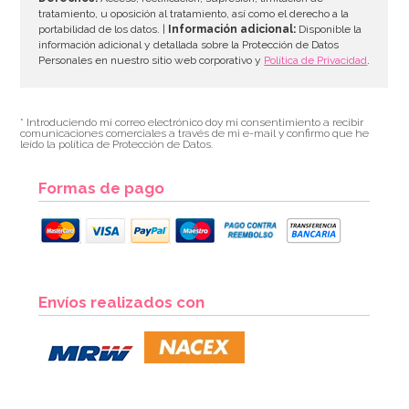
tratamiento, u oposición al tratamiento, así como el derecho a la
portabilidad de los datos. |
Información adicional:
Disponible la
información adicional y detallada sobre la Protección de Datos
Globo Foil Número 9 Rosa Intenso 35 cm
Personales en nuestro sitio web corporativo y
Política de Privacidad
.
1,95€
* Introduciendo mi correo electrónico doy mi consentimiento a recibir
comunicaciones comerciales a través de mi e-mail y confirmo que he
leído la política de Protección de Datos.
Formas de pago
AÑADIR
Envíos realizados con