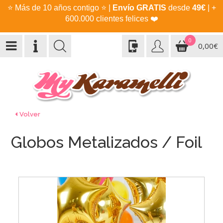
⭐
Más de 10 años contigo
⭐
|
Envío GRATIS
desde
49€
| +
600.000 clientes felices
❤️
0
0,00€
Volver
Globos Metalizados / Foil