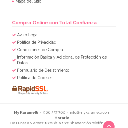
Mapa del Sitio
Compra Online con Total Confianza
Aviso Legal
Política de Privacidad
Globo Número 4 Dorado 40cm
Condiciones de Compra
Información Básica y Adicional de Protección de
Datos
1,95€
Formulario de Desistimiento
Política de Cookies
AÑADIR
My Karamelli
966 357 760
info@mykaramelli.com
Horario
De Lunes a Viernes: 10:00h. a 18:00h (atención telefónica)