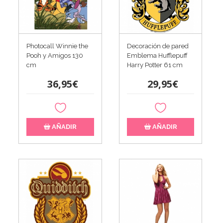
Photocall Winnie the
Decoración de pared
Pooh y Amigos 130
Emblema Hufflepuff
cm
Harry Potter 61 cm​
36,95€
29,95€
AÑADIR
AÑADIR