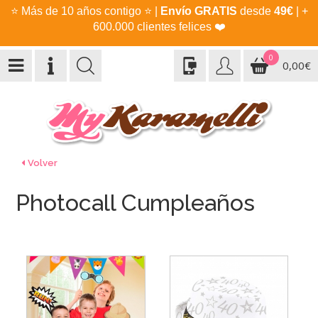
⭐
Más de 10 años contigo
⭐
|
Envío GRATIS
desde
49€
| +
600.000 clientes felices
❤️
0
0,00€
Volver
Photocall Cumpleaños