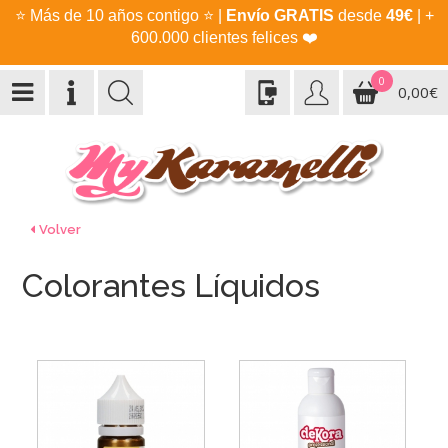
⭐
Más de 10 años contigo
⭐
|
Envío GRATIS
desde
49€
| +
600.000 clientes felices
❤️
0
0,00€
Volver
Colorantes Líquidos