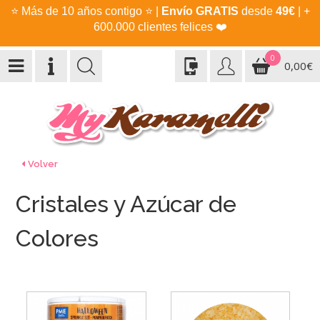
⭐
Más de 10 años contigo
⭐
|
Envío GRATIS
desde
49€
| +
600.000 clientes felices
❤️
0
0,00€
Volver
Cristales y Azúcar de
Colores