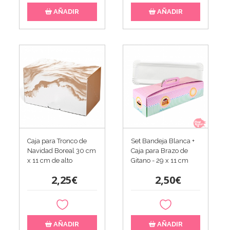
AÑADIR
AÑADIR
Caja para Tronco de
Set Bandeja Blanca +
Navidad Boreal 30 cm
Caja para Brazo de
x 11 cm de alto
Gitano - 29 x 11 cm
2,25€
2,50€
AÑADIR
AÑADIR