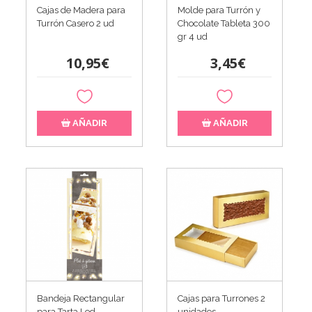
Cajas de Madera para
Molde para Turrón y
Turrón Casero 2 ud
Chocolate Tableta 300
gr 4 ud
10,95€
3,45€
AÑADIR
AÑADIR
Bandeja Rectangular
Cajas para Turrones 2
para Tarta Led -
unidades