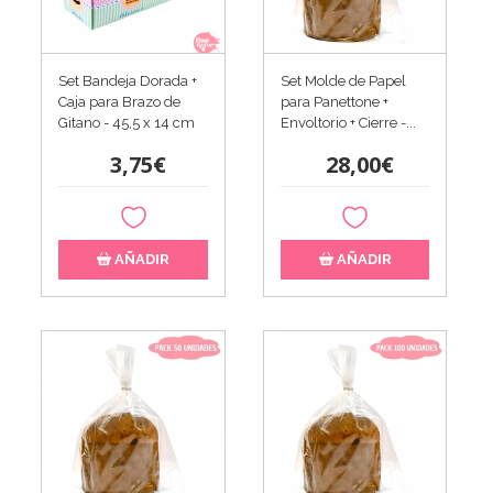
Set Bandeja Dorada +
Set Molde de Papel
Caja para Brazo de
para Panettone +
Gitano - 45,5 x 14 cm
Envoltorio + Cierre -...
3,75€
28,00€
AÑADIR
AÑADIR