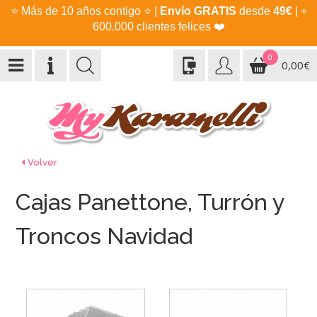
⭐
Más de 10 años contigo
⭐
|
Envío GRATIS
desde
49€
| +
600.000 clientes felices
❤️
0
0,00€
Volver
Cajas Panettone, Turrón y
Troncos Navidad