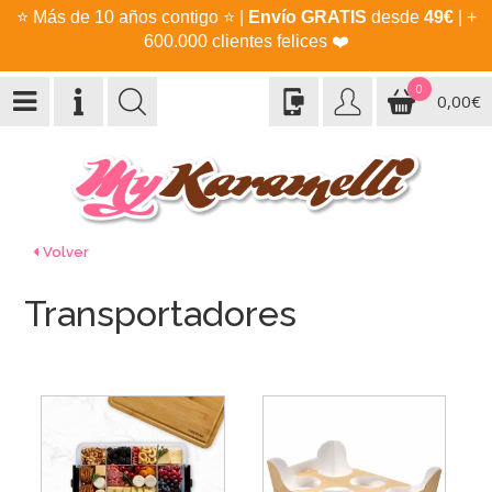
⭐
Más de 10 años contigo
⭐
|
Envío GRATIS
desde
49€
| +
600.000 clientes felices
❤️
0
0,00€
Volver
Transportadores