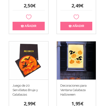
2,50€
2,49€
AÑADIR
AÑADIR
Juego de 20
Decoraciones para
Servilletas Bruja y
Ventana Calabaza
Calabazas
Halloween
2,99€
1,95€