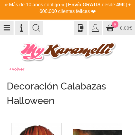
⭐
Más de 10 años contigo
⭐
|
Envío GRATIS
desde
49€
| +
600.000 clientes felices
❤️
0
0,00€
Volver
Decoración Calabazas
Halloween