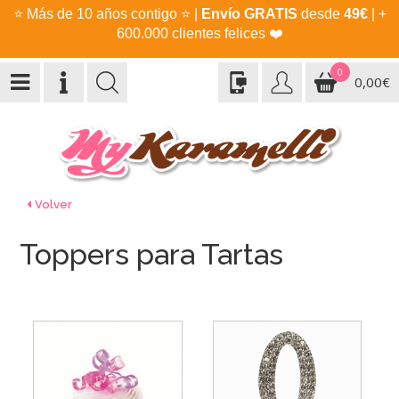
⭐
Más de 10 años contigo
⭐
|
Envío GRATIS
desde
49€
| +
600.000 clientes felices
❤️
0
0,00€
Volver
Toppers para Tartas