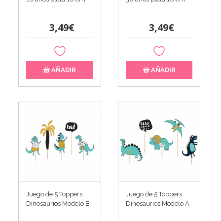
3,49€
3,49€
AÑADIR
AÑADIR
Juego de 5 Toppers
Juego de 5 Toppers
Dinosaurios Modelo B
Dinosaurios Modelo A