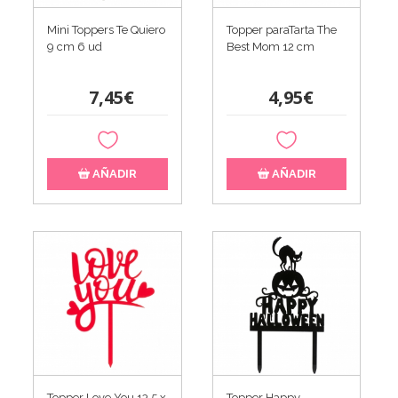
Mini Toppers Te Quiero
Topper paraTarta The
9 cm 6 ud
Best Mom 12 cm
7,45€
4,95€
AÑADIR
AÑADIR
Topper Love You 13,5 x
Topper Happy