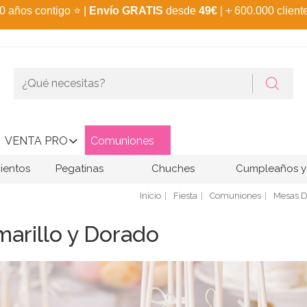
0 años contigo
⭐
|
Envío GRATIS
desde
49€
| + 600.000 client
VENTA PRO
Comuniones
ientos
Pegatinas
Chuches
Cumpleaños y 
Inicio
Fiesta
Comuniones
Mesas D
arillo y Dorado