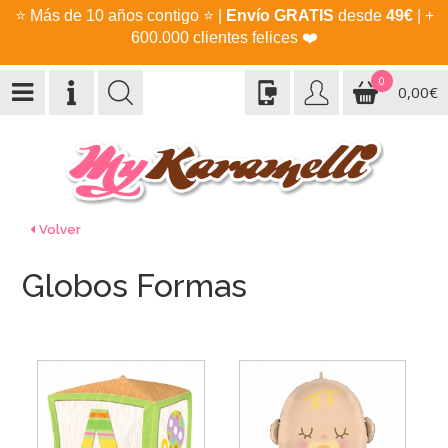
⭐
Más de 10 años contigo
⭐
|
Envío GRATIS
desde
49€
| +
600.000 clientes felices
❤️
0
0,00€
Volver
Globos Formas