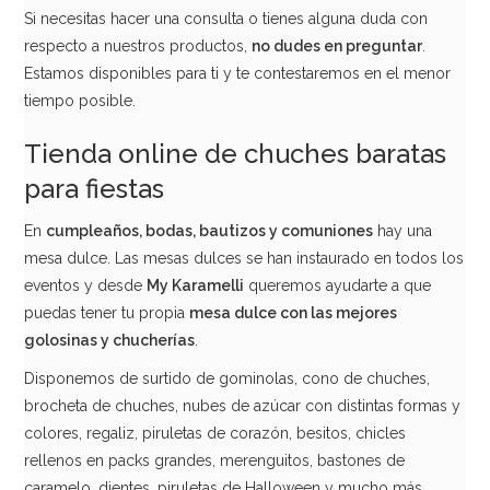
Si necesitas hacer una consulta o tienes alguna duda con
AÑADIR
respecto a nuestros productos,
no dudes en preguntar
.
Estamos disponibles para ti y te contestaremos en el menor
tiempo posible.
Tienda online de chuches baratas
para fiestas
En
cumpleaños, bodas, bautizos y comuniones
hay una
mesa dulce. Las mesas dulces se han instaurado en todos los
eventos y desde
My Karamelli
queremos ayudarte a que
puedas tener tu propia
mesa dulce con las mejores
golosinas y chucherías
.
Disponemos de surtido de gominolas, cono de chuches,
brocheta de chuches, nubes de azúcar con distintas formas y
Caramelos Halloween 1 Kg - Intervan
colores, regaliz, piruletas de corazón, besitos, chicles
rellenos en packs grandes, merenguitos, bastones de
8,95€
caramelo, dientes, piruletas de Halloween y mucho más.