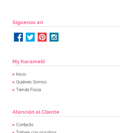
Síguenos en
Bolsa de Chuches Envueltas Surtidas Happy Party XL
500 gr
7,95€
My Karamelli
AÑADIR
Inicio
Quiénes Somos
Tienda Física
Atención al Cliente
Contacto
Trabaja con nosotros