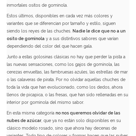
inmortales ositos de gominola.
Estos últimos, disponibles en cada vez más colores y
variantes que se diferencian por tamaño y estilo, siguen
siendo los reyes de las chuches.
Nadie le dice que no a un
osito de gominola
y a sus distintivos sabores que varían
Osos de Azúcar Grandes 1 Kg - Fini
dependiendo del color del que hacen gala.
Junto a estas golosinas clásicas no hay que perder la pista a
7,95€
las nuevas sensaciones, como los gajos de gominola, las
cerezas envueltas, las fambruesas azules, las estrellas de mar
o las calaveras de pirata. Por no olvidar aquellas chuches de
toda la vida que han evolucionado, como los dedos, ahora
AÑADIR
llenos de picapica, o las fresas, que han sido rellenadas en su
interior por gominola del mismo sabor.
En esta misma categoría
no nos queremos olvidar de las
nubes de azúcar
, que ya no están solo disponibles en su
clásico modelo rosado, sino que ahora hay decenas de
variantes. Todo tipo de colores y formas hacen que las nubes,