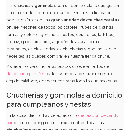
Las
chuches y gominolas
son un bonito detalle que gustan
tanto a grandes como a pequeños. En nuestra tienda online
podrás disfrutar de una
gran variedad de chuches baratas
online
: fresones de todos los colores, nubes de distintas
formas y colores, gominolas, ositos, corazones, ladrillos,
regaliz, gajos, pica pica, algodón de azúcar, piruletas,
caramelos, chicles… todas las chucherías y gominolas que
necesites las puedes comprar en nuestra tienda online.
Y si además de chucherías buscas otros elementos de
decoración para fiestas
, te invitamos a descubrir nuestro
Huevitos de Chocolate Rellenos 140 ud
amplio catálogo, donde encontrarás todo lo que necesitas.
Chucherías y gominolas a domicilio
21,99€
para cumpleaños y fiestas
En la actualidad no hay celebración o
decoración de candy
AÑADIR
bar
que no disponga de una
mesa dulce
. Todas las
chucherías y gominolas
que solemos comer se disponen en