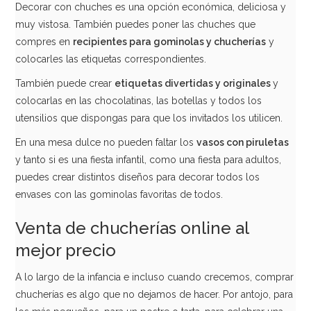
Decorar con chuches es una opción económica, deliciosa y
muy vistosa. También puedes poner las chuches que
Nubes de Azúcar Multicolor Envase Individual 70 Ud
compres en
recipientes para gominolas y chucherías
y
colocarles las etiquetas correspondientes.
11,00€
También puede crear
etiquetas divertidas y originales
y
colocarlas en las chocolatinas, las botellas y todos los
utensilios que dispongas para que los invitados los utilicen.
AÑADIR
En una mesa dulce no pueden faltar los
vasos con piruletas
y tanto si es una fiesta infantil, como una fiesta para adultos,
puedes crear distintos diseños para decorar todos los
envases con las gominolas favoritas de todos.
Venta de chucherías online al
mejor precio
A lo largo de la infancia e incluso cuando crecemos, comprar
chucherías es algo que no dejamos de hacer. Por antojo, para