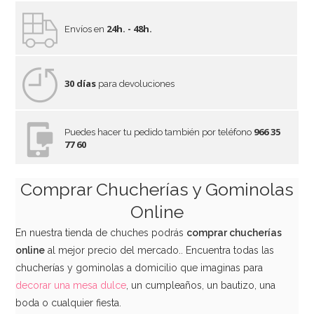
24h. - 48h.
Envíos en
30 días
para devoluciones
966 35
Puedes hacer tu pedido también por teléfono
77 60
Bombón de Chocolate Bon o Bon 1 ud
Comprar Chucherías y Gominolas
0,60€
Online
En nuestra tienda de chuches podrás
comprar chucherías
online
al mejor precio del mercado.. Encuentra todas las
AÑADIR
chucherías y gominolas a domicilio que imaginas para
decorar una mesa dulce
, un cumpleaños, un bautizo, una
boda o cualquier fiesta.