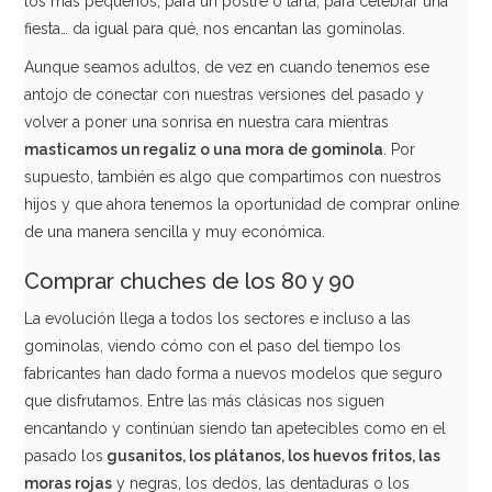
los más pequeños, para un postre o tarta, para celebrar una
fiesta… da igual para qué, nos encantan las gominolas.
Aunque seamos adultos, de vez en cuando tenemos ese
antojo de conectar con nuestras versiones del pasado y
Mini Bastones de Caramelo Surtidos 100 ud
volver a poner una sonrisa en nuestra cara mientras
masticamos un regaliz o una mora de gominola
. Por
17,95€
supuesto, también es algo que compartimos con nuestros
hijos y que ahora tenemos la oportunidad de comprar online
de una manera sencilla y muy económica.
AÑADIR
Comprar chuches de los 80 y 90
La evolución llega a todos los sectores e incluso a las
gominolas, viendo cómo con el paso del tiempo los
fabricantes han dado forma a nuevos modelos que seguro
que disfrutamos. Entre las más clásicas nos siguen
encantando y continúan siendo tan apetecibles como en el
pasado los
gusanitos, los plátanos, los huevos fritos, las
moras rojas
y negras, los dedos, las dentaduras o los