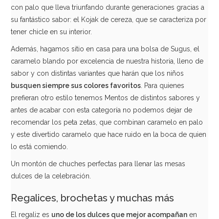
con palo que lleva triunfando durante generaciones gracias a
su fantástico sabor: el Kojak de cereza, que se caracteriza por
tener chicle en su interior.
Además, hagamos sitio en casa para una bolsa de Sugus, el
caramelo blando por excelencia de nuestra historia, lleno de
sabor y con distintas variantes que harán que los niños
busquen siempre sus colores favoritos
. Para quienes
prefieran otro estilo tenemos Mentos de distintos sabores y
antes de acabar con esta categoría no podemos dejar de
recomendar los peta zetas, que combinan caramelo en palo
Bolsa de Gominolas Cinema Mix 90 gr - Fini
y este divertido caramelo que hace ruido en la boca de quien
lo está comiendo.
1,00€
Un montón de chuches perfectas para llenar las mesas
dulces de la celebración.
Regalices, brochetas y muchas más
AÑADIR
El regaliz es
uno de los dulces que mejor acompañan
en