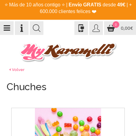
⭐
Más de 10 años contigo
⭐
|
Envío GRATIS
desde
49€
| +
600.000 clientes felices
❤️
0
0,00€
Volver
Chuches