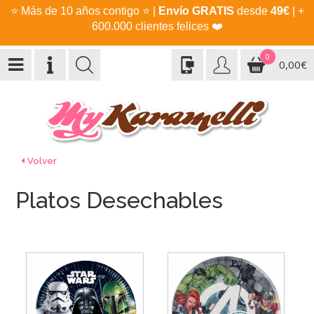
⭐
Más de 10 años contigo
⭐
|
Envío GRATIS
desde
49€
| +
600.000 clientes felices
❤️
0
0,00€
Volver
Platos Desechables