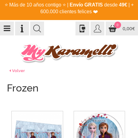
⭐
Más de 10 años contigo
⭐
|
Envío GRATIS
desde
49€
| +
600.000 clientes felices
❤️
0
0,00€
Volver
Frozen