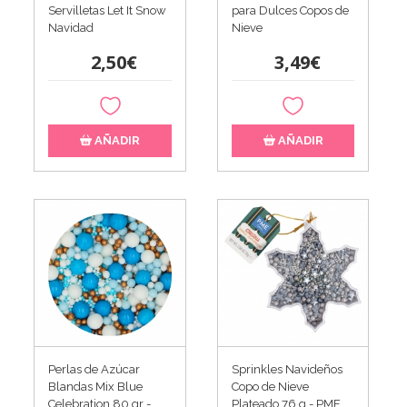
Servilletas Let It Snow
para Dulces Copos de
Navidad
Nieve
2,50€
3,49€
AÑADIR
AÑADIR
Perlas de Azúcar
Sprinkles Navideños
Blandas Mix Blue
Copo de Nieve
Celebration 80 gr -...
Plateado 76 g - PME