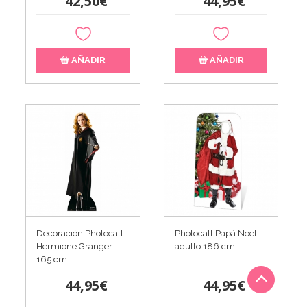
42,50€
44,95€
AÑADIR
AÑADIR
Decoración Photocall
Photocall Papá Noel
Hermione Granger
adulto 186 cm
165 cm
44,95€
44,95€