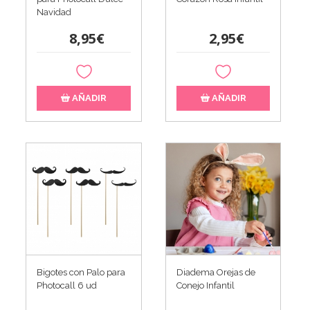
Navidad
8,95€
2,95€
AÑADIR
AÑADIR
Bigotes con Palo para
Diadema Orejas de
Photocall 6 ud
Conejo Infantil