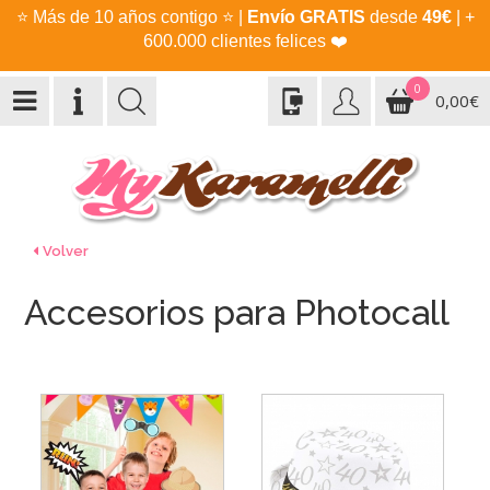
⭐
Más de 10 años contigo
⭐
|
Envío GRATIS
desde
49€
| +
600.000 clientes felices
❤️
0
0,00€
Volver
Accesorios para Photocall