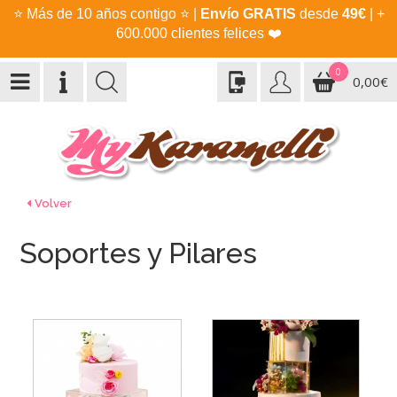
⭐
Más de 10 años contigo
⭐
|
Envío GRATIS
desde
49€
| +
600.000 clientes felices
❤️
0
0,00€
Volver
Soportes y Pilares