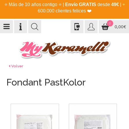
⭐
Más de 10 años contigo
⭐
|
Envío GRATIS
desde
49€
| +
600.000 clientes felices
❤️
0
0,00€
Volver
Fondant PastKolor