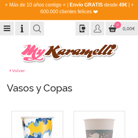
⭐
Más de 10 años contigo
⭐
|
Envío GRATIS
desde
49€
| +
600.000 clientes felices
❤️
0
0,00€
Volver
Vasos y Copas