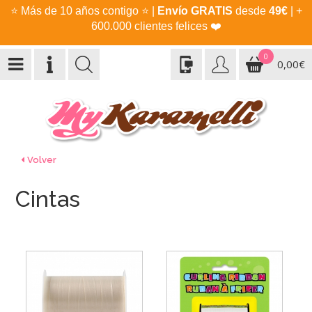
⭐
Más de 10 años contigo
⭐
|
Envío GRATIS
desde
49€
| +
600.000 clientes felices
❤️
0
0,00€
Volver
Cintas