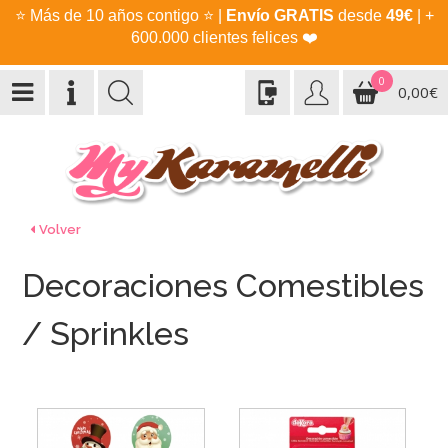
⭐
Más de 10 años contigo
⭐
|
Envío GRATIS
desde
49€
| +
600.000 clientes felices
❤️
0
0,00€
Volver
Decoraciones Comestibles
/ Sprinkles