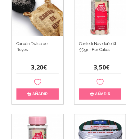
Carbón Dulce de
Confetti Navideño XL
Reyes
55 gr - FunCakes
3,20€
3,50€
AÑADIR
AÑADIR