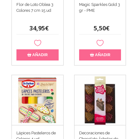
Flor de Loto Oblea 3
Magic Sparkles Gold 3
Colores 7 cm 15 ud
gr - PME
34,95€
5,50€
AÑADIR
AÑADIR
Lápices Pasteleros de
Decoraciones de
Colores 4 ud
Chocolate Árboles de