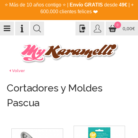
⭐
Más de 10 años contigo
⭐
|
Envío GRATIS
desde
49€
| +
600.000 clientes felices
❤️
0
0,00€
Volver
Cortadores y Moldes
Pascua