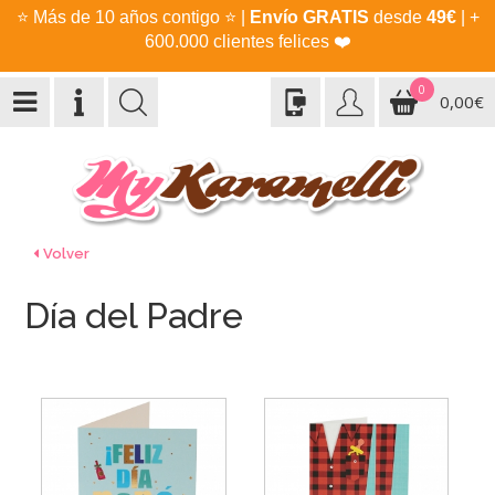
⭐
Más de 10 años contigo
⭐
|
Envío GRATIS
desde
49€
| +
600.000 clientes felices
❤️
0
0,00€
Volver
Día del Padre