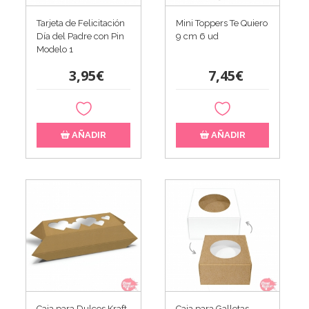
Tarjeta de Felicitación
Mini Toppers Te Quiero
Día del Padre con Pin
9 cm 6 ud
Modelo 1
3,95€
7,45€
AÑADIR
AÑADIR
Caja para Dulces Kraft
Caja para Galletas