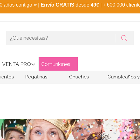
0 años contigo
⭐
|
Envío GRATIS
desde
49€
| + 600.000 client
VENTA PRO
Comuniones
ientos
Pegatinas
Chuches
Cumpleaños y 