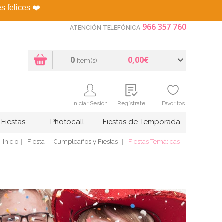
es felices
❤️
966 357 760
ATENCIÓN TELEFÓNICA
0
0,00€
Item(s)
Iniciar Sesión
Regístrate
Favoritos
Fiestas
Photocall
Fiestas de Temporada
Inicio
Fiesta
Cumpleaños y Fiestas
Fiestas Temáticas