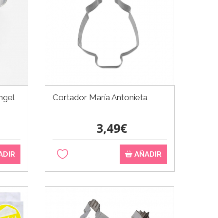
ngel
Cortador María Antonieta
3,49€
ADIR
AÑADIR