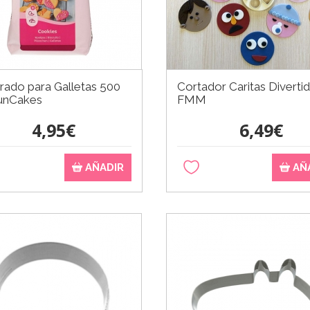
rado para Galletas 500
Cortador Caritas Diverti
FunCakes
FMM
4,95€
6,49€
AÑADIR
AÑ