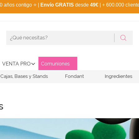
0 años contigo
⭐
|
Envío GRATIS
desde
49€
| + 600.000 client
VENTA PRO
Comuniones
Cajas, Bases y Stands
Fondant
Ingredientes
s