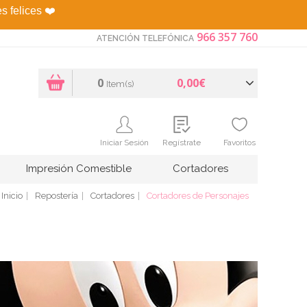
es felices
❤️
966 357 760
ATENCIÓN TELEFÓNICA
0
0,00€
Item(s)
Iniciar Sesión
Regístrate
Favoritos
Impresión Comestible
Cortadores
Inicio
Repostería
Cortadores
Cortadores de Personajes