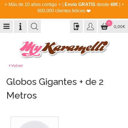
⭐
Más de 10 años contigo
⭐
|
Envío GRATIS
desde
49€
| +
600.000 clientes felices
❤️
0
0,00€
Volver
Globos Gigantes + de 2
Metros