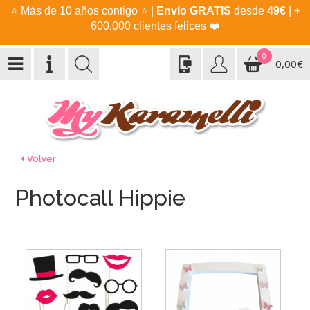
⭐
Más de 10 años contigo
⭐
|
Envío GRATIS
desde
49€
| +
600.000 clientes felices
❤️
0
0,00€
Volver
Photocall Hippie