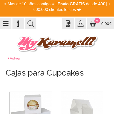
⭐
Más de 10 años contigo
⭐
|
Envío GRATIS
desde
49€
| +
600.000 clientes felices
❤️
0
0,00€
Volver
Cajas para Cupcakes