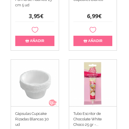
cm 5 ud
3,95€
6,99€
AÑADIR
AÑADIR
Cápsulas Cupcake
Tubo Escritor de
Rizadas Blancas 30
Chocolate White
ud
Choco 25 gr -...