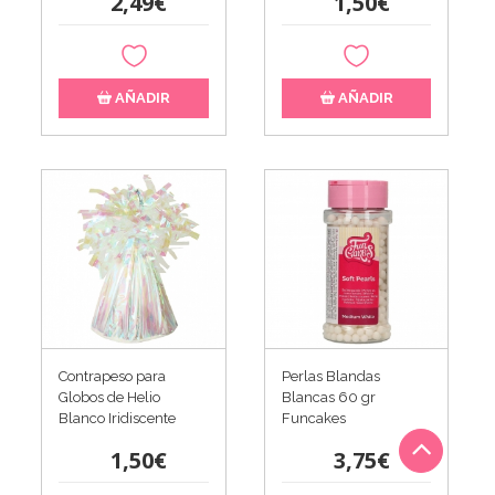
2,49€
1,50€
AÑADIR
AÑADIR
Contrapeso para
Perlas Blandas
Globos de Helio
Blancas 60 gr
Blanco Iridiscente
Funcakes
1,50€
3,75€