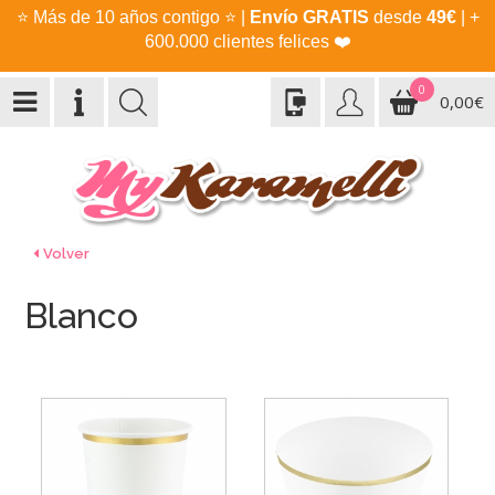
⭐
Más de 10 años contigo
⭐
|
Envío GRATIS
desde
49€
| +
600.000 clientes felices
❤️
0
0,00€
Volver
Blanco