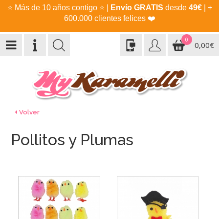
⭐
Más de 10 años contigo
⭐
|
Envío GRATIS
desde
49€
| +
600.000 clientes felices
❤️
0
0,00€
Volver
Pollitos y Plumas