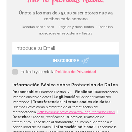
¡No te pierdas nada!
Únete a los más de 75.000 suscriptores que ya
reciben cada semana
* Recetas paso a paso
* Regalos y descuentos
* Todas las
novedades en repostería y fiestas
INSCRIBIRSE
He leído y acepto la
Política de Privacidad
Información Básica sobre Protección de Datos
Responsable:
Pinkbass Fiestas S.L. |
Finalidad:
Transferencias
internacionales de datos |
Legitimación:
Consentimiento del
interesado. |
Transferencias internacionales de datos:
Usamos Brevo como plataforma de automatización de
mercadotecnia
(https://www.brevo.com/es/legal/termsofuse/)
. |
Derechos:
Acceso, rectificación, supresión, limitación de
tratamiento, u oposición al tratamiento, así como el derecho a la
portabilidad de los datos. |
Información adicional:
Disponible la