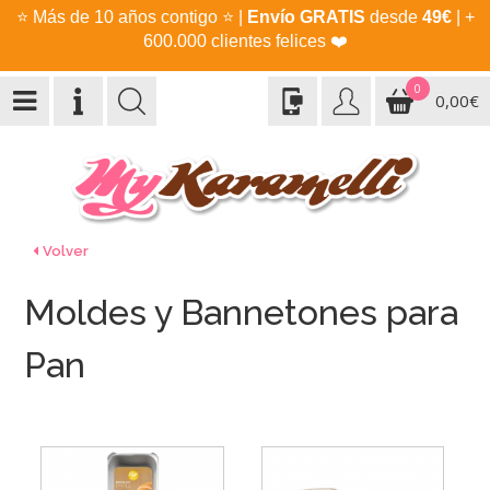
⭐
Más de 10 años contigo
⭐
|
Envío GRATIS
desde
49€
| +
600.000 clientes felices
❤️
0
0,00€
Volver
Moldes y Bannetones para
Pan